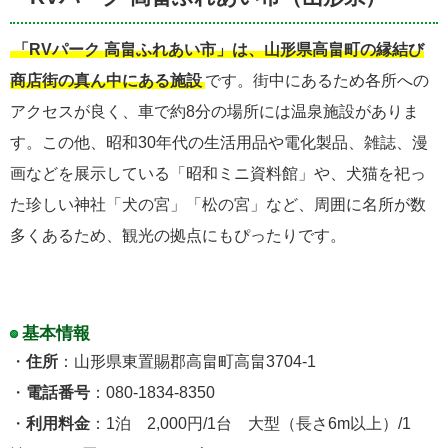
「RVパーク 高畠ふれあい市」は、山形県高畠町の縁結び
商店街の真ん中にある施設
です。街中にあるため各所への
アクセスが良く、車で約8分の場所には温泉施設がありま
す。この他、昭和30年代の生活用品や電化製品、雑誌、漫
画などを展示している「昭和ミニ資料館」や、犬猫を祀っ
た珍しい神社「犬の宮」「松の宮」など、周囲に名所が数
多くあるため、観光の拠点にもぴったりです。
基本情報
・
住所
：山形県東置賜郡高畠町高畠3704-1
・
電話番号
：080-1834-8350
・
利用料金
：1泊 2,000円/1台 大型（長さ6m以上）/1