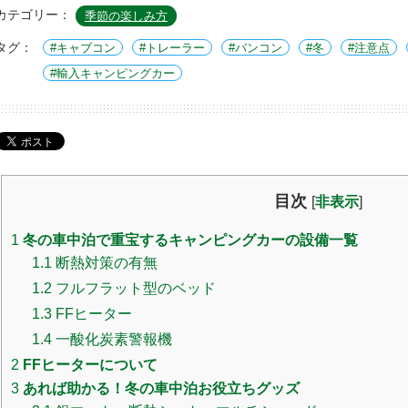
カテゴリー：
季節の楽しみ方
タグ：
キャブコン
トレーラー
バンコン
冬
注意点
輸入キャンピングカー
目次
[
非表示
]
1
冬の車中泊で重宝するキャンピングカーの設備一覧
1.1
断熱対策の有無
1.2
フルフラット型のベッド
1.3
FFヒーター
1.4
一酸化炭素警報機
2
FFヒーターについて
3
あれば助かる！冬の車中泊お役立ちグッズ