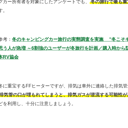
グカー所有者を対象にしたアンケートでも、
冬の旅行で最も重
す。
参考：
冬のキャンピングカー旅行の実態調査を実施 “冬こそ
思う人が急増 ～6割強のユーザーが冬旅行を計画／購入時から
本RV協会
冬に重宝するFFヒーターですが、排気は車外に連絡した排気
排気管の口が埋もれてしまうと、排気ガスが逆流する可能性が
どを利用し、十分に注意しましょう。