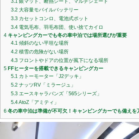
3.1
銀マット、断熱シート、マルチシェード
3.2
大容量モバイルバッテリー
3.3
カセットコンロ、電池式ポット
3.4
電気毛布、羽毛布団、使い捨てカイロ
4
キャンピングカーでも冬の車中泊では場所選びが重要
4.1
傾斜のない平坦な場所
4.2
積雪の危険がない場所
4.3
フロントやドアの位置が風下になる場所
5
FFヒーターを搭載できるキャンピングカー
5.1
カトーモーター「J2デッキ」
5.2
ナッツRV「ミラージュ」
5.3
エースキャラバンズ「565シリーズ」
5.4
AtoZ「アミティ」
6
冬の車中泊は準備が不可欠！キャンピングカーでも備えを