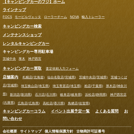
【キャンピングカーのフジ】ホーム
ラインナップ
FOCS
モービルヴェッタ
ローラーチーム
NOVA
輸入トレーラー
キャンピングカー検索
メンテナンスショップ
レンタルキャンピングカー
キャンピングカー専用駐車場
茨城中央
厚木
神戸西宮
キャンピングカー買取
査定依頼入力フォーム
店舗案内
札幌店(北海道)
仙台名取店(宮城県)
茨城中央店(茨城県)
茨城つくば
店(茨城県)
埼玉狭山店(埼玉県)
埼玉寄居店(埼玉県)
柏店(千葉県)
厚木店(神奈川
県)
新潟店(新潟県)
石川店(石川県)
岐阜店(岐阜県)
浜松店(静岡県)
神戸西宮店
(兵庫県)
広島店(広島県)
高松店(香川県)
鳥栖店(佐賀県)
キャンピングカーコラム
イベント出展予定一覧
よくある質問
お
問い合わせ
会社概要
サイトマップ
個人情報保護方針
古物商許可証番号