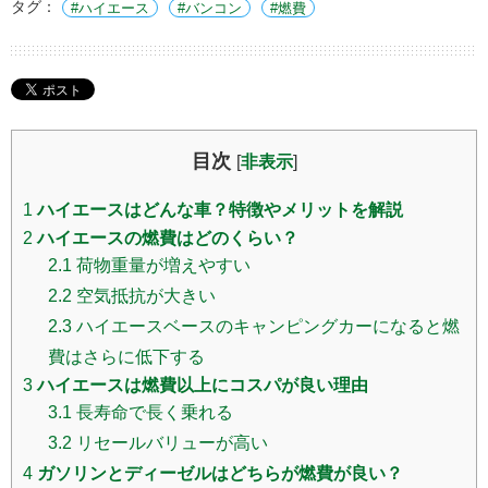
タグ：
ハイエース
バンコン
燃費
目次
[
非表示
]
1
ハイエースはどんな車？特徴やメリットを解説
2
ハイエースの燃費はどのくらい？
2.1
荷物重量が増えやすい
2.2
空気抵抗が大きい
2.3
ハイエースベースのキャンピングカーになると燃
費はさらに低下する
3
ハイエースは燃費以上にコスパが良い理由
3.1
長寿命で長く乗れる
3.2
リセールバリューが高い
4
ガソリンとディーゼルはどちらが燃費が良い？