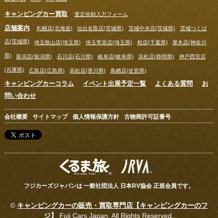
キャンピングカー買取
査定依頼入力フォーム
店舗案内
札幌店(北海道)
仙台名取店(宮城県)
茨城中央店(茨城県)
茨城つくば
店(茨城県)
埼玉狭山店(埼玉県)
埼玉寄居店(埼玉県)
柏店(千葉県)
厚木店(神奈川
県)
新潟店(新潟県)
石川店(石川県)
岐阜店(岐阜県)
浜松店(静岡県)
神戸西宮店
(兵庫県)
広島店(広島県)
高松店(香川県)
鳥栖店(佐賀県)
キャンピングカーコラム
イベント出展予定一覧
よくある質問
お
問い合わせ
会社概要
サイトマップ
個人情報保護方針
古物商許可証番号
フジカーズジャパンは 一般社団法人 日本RV協会 正規会員です。
©
キャンピングカーの販売・買取専門店【キャンピングカーのフ
ジ】
Fuji Cars Japan, All Rights Reserved.