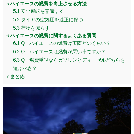
5
ハイエースの燃費を向上させる方法
5.1
安全運転を意識する
5.2
タイヤの空気圧を適正に保つ
5.3
荷物を減らす
6
ハイエースの燃費に関するよくある質問
6.1
Q：ハイエースの燃費は実際どのくらい？
6.2
Q：ハイエースは燃費が悪い車ですか？
6.3
Q：燃費重視ならガソリンとディーゼルどちらを
選ぶべき？
7
まとめ