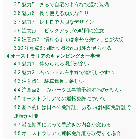
3.5
魅力5：まるで自宅のような快適な装備
3.6
魅力6：長く使える頑丈な作り
3.7
魅力7：レトロで大胆なデザイン
3.8
注意点1：ピックアップの時間に注意
3.9
注意点2：慣れるまでは余裕を持つことが大切
3.10
注意点3：細かい部分には粗が見られる
4
オーストラリアのキャンピングカー事情
4.1
魅力1：停められる場所が多い
4.2
魅力2：右ハンドル左車線で運転しやすい
4.3
注意点1：駐車違反に厳しい
4.4
注意点2：RVパークは事前予約するのがいい
4.5
オーストラリアでの運転免許について
4.6
基本的には日本の免許証、あるいは国際免許証で
運転が可能
4.7
滞在期間によって手続きの内容が変わる
4.8
オーストラリアで運転免許証を取得する場合