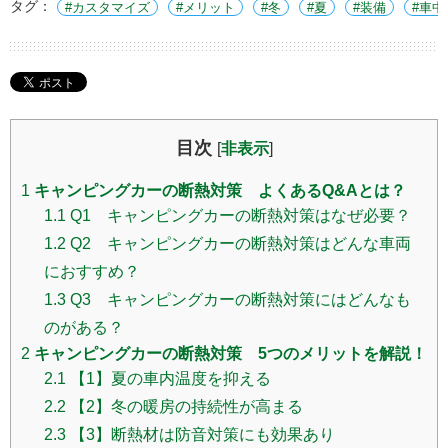
タグ：
カスタマイズ
メリット
冬
夏
装備
車中
目次
[
非表示
]
1
キャンピングカーの断熱対策 よくあるQ&Aとは？
1.1
Q1 キャンピングカーの断熱対策はなぜ必要？
1.2
Q2 キャンピングカーの断熱対策はどんな車両
におすすめ？
1.3
Q3 キャンピングカーの断熱対策にはどんなも
のがある？
2
キャンピングカーの断熱対策 5つのメリットを解説！
2.1
【1】夏の車内温度を抑える
2.2
【2】冬の暖房の持続性が高まる
2.3
【3】断熱材は防音対策にも効果あり