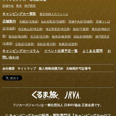
茨城中央
厚木
神戸西宮
キャンピングカー買取
査定依頼入力フォーム
店舗案内
札幌店(北海道)
仙台名取店(宮城県)
茨城中央店(茨城県)
茨城つくば
店(茨城県)
埼玉狭山店(埼玉県)
埼玉寄居店(埼玉県)
柏店(千葉県)
厚木店(神奈川
県)
新潟店(新潟県)
石川店(石川県)
岐阜店(岐阜県)
浜松店(静岡県)
神戸西宮店
(兵庫県)
広島店(広島県)
高松店(香川県)
鳥栖店(佐賀県)
キャンピングカーコラム
イベント出展予定一覧
よくある質問
お
問い合わせ
会社概要
サイトマップ
個人情報保護方針
古物商許可証番号
フジカーズジャパンは 一般社団法人 日本RV協会 正規会員です。
©
キャンピングカーの販売・買取専門店【キャンピングカーのフ