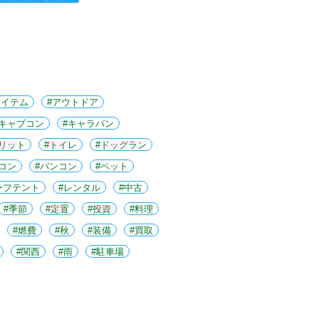
アイテム
アウトドア
キャブコン
キャラバン
リット
トイレ
ドッグラン
コン
バンコン
ペット
ーフテント
レンタル
中古
季節
定置
投資
料理
燃費
秋
装備
買取
関西
雨
駐車場