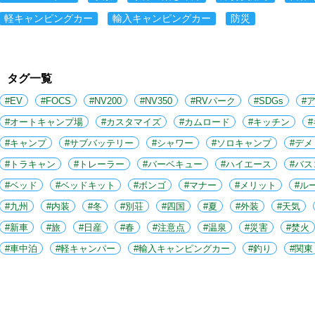
軽キャンピングカー
輸入キャンピングカー
防災
タグ一覧
EV
FOCS
NV200
NV350
RVパーク
SDGs
オートキャンプ場
カスタマイズ
カムロード
キッチン
キャンプ
サブバッテリー
シャワー
ソロキャンプ
デメ
トラキャン
トレーラー
バーベキュー
ハイエース
バス
ベッド
ベッドキット
ボンゴ
マナー
メリット
ル
九州
内装
冬
別荘
四国
夏
外装
天気
新車
旅
日産
春
注意点
温泉
災害
焚火
車中泊
軽キャンパー
輸入キャンピングカー
釣り
関東