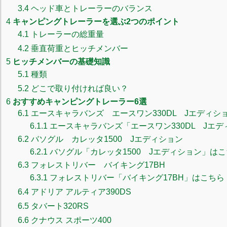
3.4
ヘッド車とトレーラーのバランス
4
キャンピングトレーラーを選ぶ2つのポイント
4.1
トレーラーの総重量
4.2
垂直荷重とヒッチメンバー
5
ヒッチメンバーの基礎知識
5.1
種類
5.2
どこで取り付ければ良い？
6
おすすめキャンピングトレーラー6選
6.1
エースキャラバンズ エースワン330DL Jエディシ
6.1.1
エースキャラバンズ「エースワン330DL Jエ
6.2
バソグル カレッタ1500 Jエディション
6.2.1
バソグル「カレッタ1500 Jエディション」は
6.3
フォレストリバー バイキング17BH
6.3.1
フォレストリバー「バイキング17BH」はこちら
6.4
アドリア アルティア390DS
6.5
タバート320RS
6.6
クナウス スポーツ400