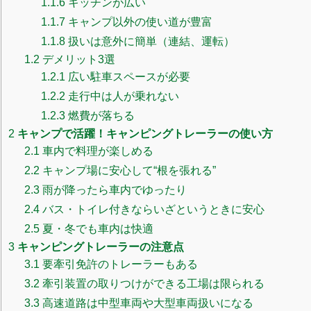
1.1.6
キッチンが広い
1.1.7
キャンプ以外の使い道が豊富
1.1.8
扱いは意外に簡単（連結、運転）
1.2
デメリット3選
1.2.1
広い駐車スペースが必要
1.2.2
走行中は人が乗れない
1.2.3
燃費が落ちる
2
キャンプで活躍！キャンピングトレーラーの使い方
2.1
車内で料理が楽しめる
2.2
キャンプ場に安心して“根を張れる”
2.3
雨が降ったら車内でゆったり
2.4
バス・トイレ付きならいざというときに安心
2.5
夏・冬でも車内は快適
3
キャンピングトレーラーの注意点
3.1
要牽引免許のトレーラーもある
3.2
牽引装置の取りつけができる工場は限られる
3.3
高速道路は中型車両や大型車両扱いになる