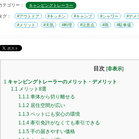
カテゴリー：
キャンピングトレーラー
タグ：
アウトドア
キッチン
キャンプ
シャワー
デメ
メリット
天気
料理
注意点
雨
駐車場
目次
[
非表示
]
1
キャンピングトレーラーのメリット・デメリット
1.1
メリット8選
1.1.1
車体から切り離せる
1.1.2
居住空間が広い
1.1.3
ペットにも安心の環境
1.1.4
牽引免許がなくても牽引できる
1.1.5
手の届きやすい価格