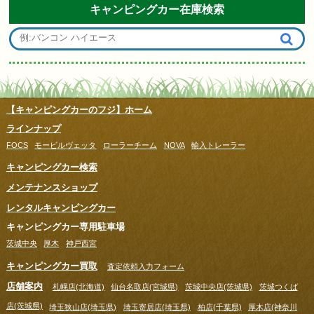
キャンピングカー在庫検索
【キャンピングカーのフジ】ホーム
ラインナップ
FOCS
モービルヴェッタ
ローラーチーム
NOVA
輸入トレーラー
キャンピングカー検索
メンテナンスショップ
レンタルキャンピングカー
キャンピングカー専用駐車場
茨城中央
厚木
神戸西宮
キャンピングカー買取
査定依頼入力フォーム
店舗案内
札幌店(北海道)
仙台名取店(宮城県)
茨城中央店(茨城県)
茨城つくば
店(茨城県)
埼玉狭山店(埼玉県)
埼玉寄居店(埼玉県)
柏店(千葉県)
厚木店(神奈川