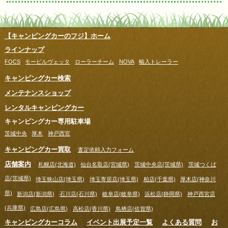
【キャンピングカーのフジ】ホーム
ラインナップ
FOCS
モービルヴェッタ
ローラーチーム
NOVA
輸入トレーラー
キャンピングカー検索
メンテナンスショップ
レンタルキャンピングカー
キャンピングカー専用駐車場
茨城中央
厚木
神戸西宮
キャンピングカー買取
査定依頼入力フォーム
店舗案内
札幌店(北海道)
仙台名取店(宮城県)
茨城中央店(茨城県)
茨城つくば
店(茨城県)
埼玉狭山店(埼玉県)
埼玉寄居店(埼玉県)
柏店(千葉県)
厚木店(神奈川
県)
新潟店(新潟県)
石川店(石川県)
岐阜店(岐阜県)
浜松店(静岡県)
神戸西宮店
(兵庫県)
広島店(広島県)
高松店(香川県)
鳥栖店(佐賀県)
キャンピングカーコラム
イベント出展予定一覧
よくある質問
お