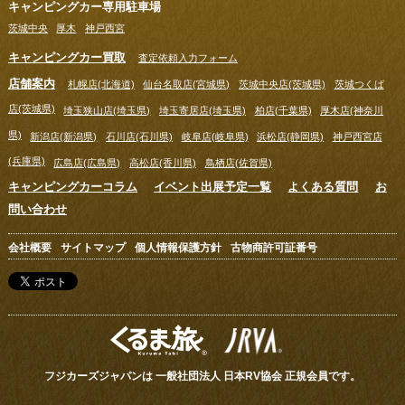
キャンピングカー専用駐車場
茨城中央
厚木
神戸西宮
キャンピングカー買取
査定依頼入力フォーム
店舗案内
札幌店(北海道)
仙台名取店(宮城県)
茨城中央店(茨城県)
茨城つくば
店(茨城県)
埼玉狭山店(埼玉県)
埼玉寄居店(埼玉県)
柏店(千葉県)
厚木店(神奈川
県)
新潟店(新潟県)
石川店(石川県)
岐阜店(岐阜県)
浜松店(静岡県)
神戸西宮店
(兵庫県)
広島店(広島県)
高松店(香川県)
鳥栖店(佐賀県)
キャンピングカーコラム
イベント出展予定一覧
よくある質問
お
問い合わせ
会社概要
サイトマップ
個人情報保護方針
古物商許可証番号
フジカーズジャパンは 一般社団法人 日本RV協会 正規会員です。