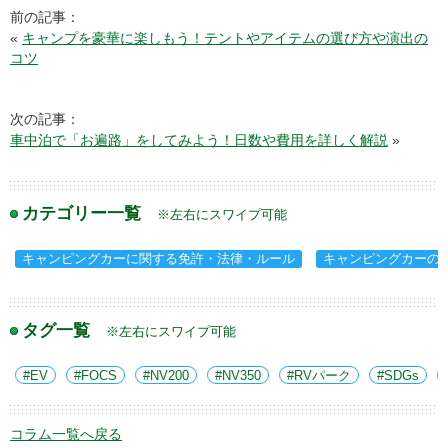
前の記事：
«
キャンプを豪華に楽しもう！テントやアイテムの選び方や演出の
コツ
次の記事：
車中泊で「お遍路」をしてみよう！日数や費用を詳しく解説
»
カテゴリー一覧
※左右にスワイプ可能
キャンピングカーに関する免許・法律・ルール
キャンピングカーの
タグ一覧
※左右にスワイプ可能
EV
FOCS
NV200
NV350
RVパーク
SDGs
コラム一覧へ戻る