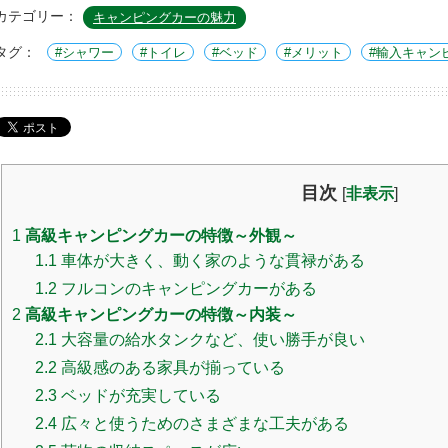
カテゴリー：
キャンピングカーの魅力
タグ：
シャワー
トイレ
ベッド
メリット
輸入キャン
目次
[
非表示
]
1
高級キャンピングカーの特徴～外観～
1.1
車体が大きく、動く家のような貫禄がある
1.2
フルコンのキャンピングカーがある
2
高級キャンピングカーの特徴～内装～
2.1
大容量の給水タンクなど、使い勝手が良い
2.2
高級感のある家具が揃っている
2.3
ベッドが充実している
2.4
広々と使うためのさまざまな工夫がある