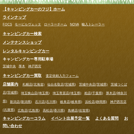
【キャンピングカーのフジ】ホーム
ラインナップ
FOCS
モービルヴェッタ
ローラーチーム
NOVA
輸入トレーラー
キャンピングカー検索
メンテナンスショップ
レンタルキャンピングカー
キャンピングカー専用駐車場
茨城中央
厚木
神戸西宮
キャンピングカー買取
査定依頼入力フォーム
店舗案内
札幌店(北海道)
仙台名取店(宮城県)
茨城中央店(茨城県)
茨城つくば
店(茨城県)
埼玉狭山店(埼玉県)
埼玉寄居店(埼玉県)
柏店(千葉県)
厚木店(神奈川
県)
新潟店(新潟県)
石川店(石川県)
岐阜店(岐阜県)
浜松店(静岡県)
神戸西宮店
(兵庫県)
広島店(広島県)
高松店(香川県)
鳥栖店(佐賀県)
キャンピングカーコラム
イベント出展予定一覧
よくある質問
お
問い合わせ