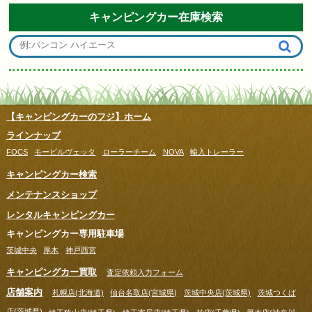
キャンピングカー在庫検索
【キャンピングカーのフジ】ホーム
ラインナップ
FOCS
モービルヴェッタ
ローラーチーム
NOVA
輸入トレーラー
キャンピングカー検索
メンテナンスショップ
レンタルキャンピングカー
キャンピングカー専用駐車場
茨城中央
厚木
神戸西宮
キャンピングカー買取
査定依頼入力フォーム
店舗案内
札幌店(北海道)
仙台名取店(宮城県)
茨城中央店(茨城県)
茨城つくば