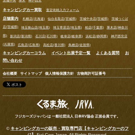
茨城中央
厚木
神戸西宮
キャンピングカー買取
査定依頼入力フォーム
店舗案内
札幌店(北海道)
仙台名取店(宮城県)
茨城中央店(茨城県)
茨城つくば
店(茨城県)
埼玉狭山店(埼玉県)
埼玉寄居店(埼玉県)
柏店(千葉県)
厚木店(神奈川
県)
新潟店(新潟県)
石川店(石川県)
岐阜店(岐阜県)
浜松店(静岡県)
神戸西宮店
(兵庫県)
広島店(広島県)
高松店(香川県)
鳥栖店(佐賀県)
キャンピングカーコラム
イベント出展予定一覧
よくある質問
お
問い合わせ
会社概要
サイトマップ
個人情報保護方針
古物商許可証番号
フジカーズジャパンは 一般社団法人 日本RV協会 正規会員です。
©
キャンピングカーの販売・買取専門店【キャンピングカーのフ
ジ】
Fuji Cars Japan, All Rights Reserved.