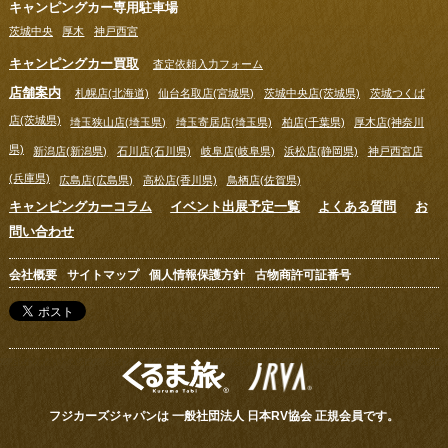
キャンピングカー専用駐車場
茨城中央
厚木
神戸西宮
キャンピングカー買取
査定依頼入力フォーム
店舗案内
札幌店(北海道)
仙台名取店(宮城県)
茨城中央店(茨城県)
茨城つくば
店(茨城県)
埼玉狭山店(埼玉県)
埼玉寄居店(埼玉県)
柏店(千葉県)
厚木店(神奈川
県)
新潟店(新潟県)
石川店(石川県)
岐阜店(岐阜県)
浜松店(静岡県)
神戸西宮店
(兵庫県)
広島店(広島県)
高松店(香川県)
鳥栖店(佐賀県)
キャンピングカーコラム
イベント出展予定一覧
よくある質問
お
問い合わせ
会社概要
サイトマップ
個人情報保護方針
古物商許可証番号
フジカーズジャパンは 一般社団法人 日本RV協会 正規会員です。