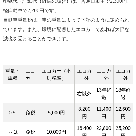
印紙代・証紙代（継続の場合）は、普通自動車で2,300円、
軽自動車で2,200円です。
自動車重量税は、車の重量によって下記のように定められ
ています。また、環境に配慮したエコカーであれば大幅な
減税を受けることができます。
重量・
エコ
エコカー（本
エコカ
エコカ
エコカ
車種
カー
則税率）
ー外
ー外
ー外
13年経
18年経
右以外
過
過
8,200
11,400
12,600
0.5t
免税
5,000円
円
円
円
16,400
22,800
25,200
～1t
免税
10,000円
円
円
円