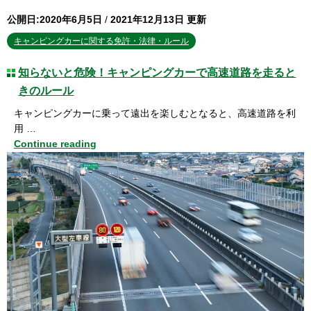
公開日:2020年6月5日
/
2021年12月13日 更新
キャンピングカーに関する免許・法律・ルール
知らないと危険！キャンピングカーで高速道路を走ると
きのルール
キャンピングカーに乗って遠出を楽しむとなると、高速道路を利
用 …
Continue reading