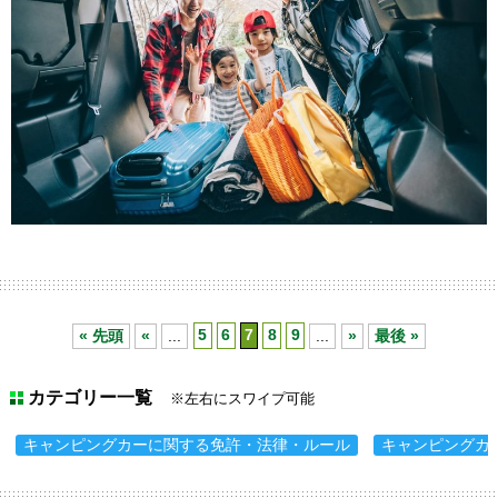
« 先頭
«
...
5
6
7
8
9
...
»
最後 »
カテゴリー一覧
※左右にスワイプ可能
キャンピングカーに関する免許・法律・ルール
キャンピングカ