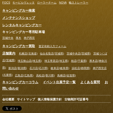
FOCS
モービルヴェッタ
ローラーチーム
NOVA
輸入トレーラー
キャンピングカー検索
メンテナンスショップ
レンタルキャンピングカー
キャンピングカー専用駐車場
茨城中央
厚木
神戸西宮
キャンピングカー買取
査定依頼入力フォーム
店舗案内
札幌店(北海道)
仙台名取店(宮城県)
茨城中央店(茨城県)
茨城つくば
店(茨城県)
埼玉狭山店(埼玉県)
埼玉寄居店(埼玉県)
柏店(千葉県)
厚木店(神奈川
県)
新潟店(新潟県)
石川店(石川県)
岐阜店(岐阜県)
浜松店(静岡県)
神戸西宮店
(兵庫県)
広島店(広島県)
高松店(香川県)
鳥栖店(佐賀県)
キャンピングカーコラム
イベント出展予定一覧
よくある質問
お
問い合わせ
会社概要
サイトマップ
個人情報保護方針
古物商許可証番号