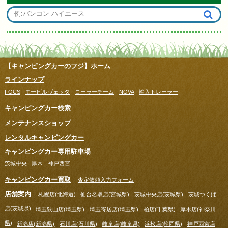
【キャンピングカーのフジ】ホーム
ラインナップ
FOCS
モービルヴェッタ
ローラーチーム
NOVA
輸入トレーラー
キャンピングカー検索
メンテナンスショップ
レンタルキャンピングカー
キャンピングカー専用駐車場
茨城中央
厚木
神戸西宮
キャンピングカー買取
査定依頼入力フォーム
店舗案内
札幌店(北海道)
仙台名取店(宮城県)
茨城中央店(茨城県)
茨城つくば
店(茨城県)
埼玉狭山店(埼玉県)
埼玉寄居店(埼玉県)
柏店(千葉県)
厚木店(神奈川
県)
新潟店(新潟県)
石川店(石川県)
岐阜店(岐阜県)
浜松店(静岡県)
神戸西宮店