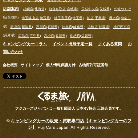
店舗案内
札幌店(北海道)
仙台名取店(宮城県)
茨城中央店(茨城県)
茨城つくば
店(茨城県)
埼玉狭山店(埼玉県)
埼玉寄居店(埼玉県)
柏店(千葉県)
厚木店(神奈川
県)
新潟店(新潟県)
石川店(石川県)
岐阜店(岐阜県)
浜松店(静岡県)
神戸西宮店
(兵庫県)
広島店(広島県)
高松店(香川県)
鳥栖店(佐賀県)
キャンピングカーコラム
イベント出展予定一覧
よくある質問
お
問い合わせ
会社概要
サイトマップ
個人情報保護方針
古物商許可証番号
フジカーズジャパンは 一般社団法人 日本RV協会 正規会員です。
©
キャンピングカーの販売・買取専門店【キャンピングカーのフ
ジ】
Fuji Cars Japan, All Rights Reserved.