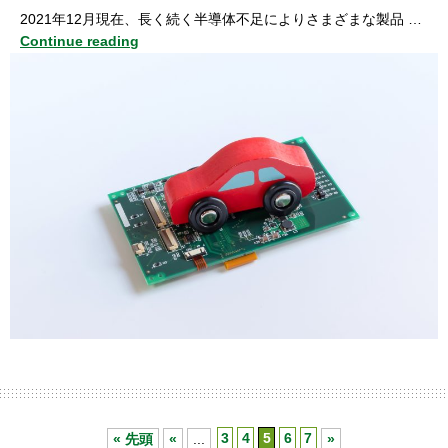
2021年12月現在、長く続く半導体不足によりさまざまな製品 …
Continue reading
« 先頭
«
...
3
4
5
6
7
»