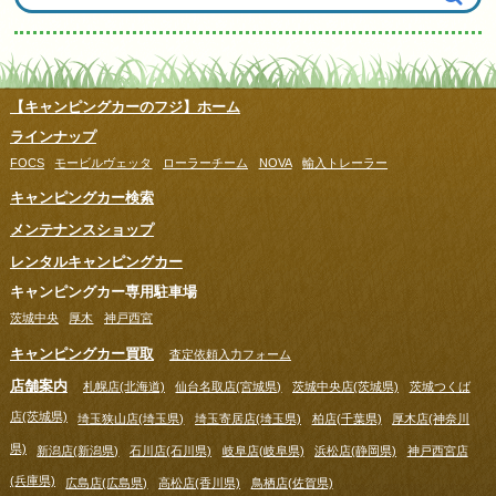
【キャンピングカーのフジ】ホーム
ラインナップ
FOCS
モービルヴェッタ
ローラーチーム
NOVA
輸入トレーラー
キャンピングカー検索
メンテナンスショップ
レンタルキャンピングカー
キャンピングカー専用駐車場
茨城中央
厚木
神戸西宮
キャンピングカー買取
査定依頼入力フォーム
店舗案内
札幌店(北海道)
仙台名取店(宮城県)
茨城中央店(茨城県)
茨城つくば
店(茨城県)
埼玉狭山店(埼玉県)
埼玉寄居店(埼玉県)
柏店(千葉県)
厚木店(神奈川
県)
新潟店(新潟県)
石川店(石川県)
岐阜店(岐阜県)
浜松店(静岡県)
神戸西宮店
(兵庫県)
広島店(広島県)
高松店(香川県)
鳥栖店(佐賀県)