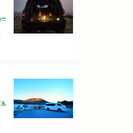
カー
…
ても
…