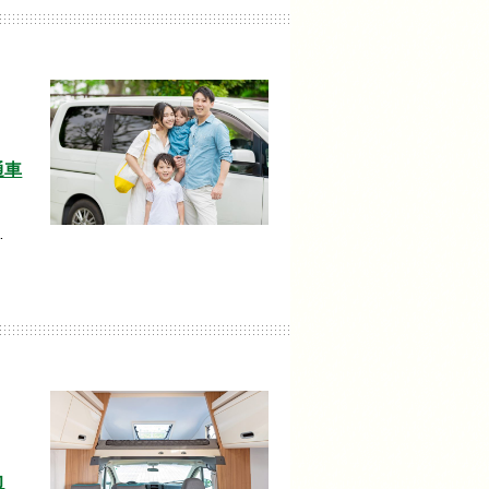
通車
…
力