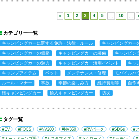
«
1
2
3
4
5
...
10
...
カテゴリー一覧
キャンピングカーに関する免許・法律・ルール
キャンピングカー
キャンピングカーの価格
キャンピングカーの装備
キャンピン
キャンピングカーの魅力
キャンピングカー活用イベント
キャ
キャンプアイテム
ペット
メンテナンス・修理
モバイルハ
ルール・マナー
事故
季節の楽しみ方
維持費用等
自作
軽キャンピングカー
輸入キャンピングカー
防災
タグ一覧
EV
FOCS
NV200
NV350
RVパーク
SDGs
オートキャンプ場
カスタマイズ
カムロード
キッチン