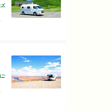
ッズ
…
過ご
…