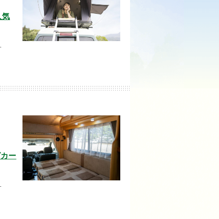
人気
…
グカー
…