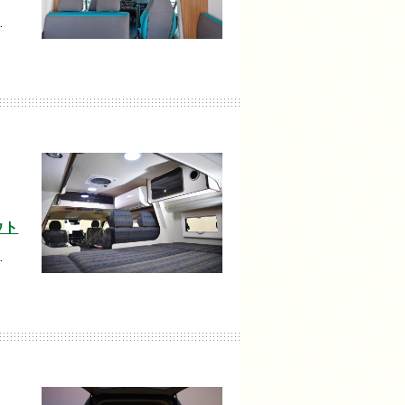
…
ウト
…