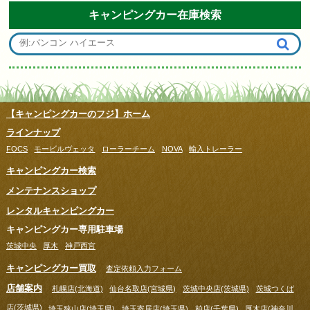
キャンピングカー在庫検索
【キャンピングカーのフジ】ホーム
ラインナップ
FOCS
モービルヴェッタ
ローラーチーム
NOVA
輸入トレーラー
キャンピングカー検索
メンテナンスショップ
レンタルキャンピングカー
キャンピングカー専用駐車場
茨城中央
厚木
神戸西宮
キャンピングカー買取
査定依頼入力フォーム
店舗案内
札幌店(北海道)
仙台名取店(宮城県)
茨城中央店(茨城県)
茨城つくば
店(茨城県)
埼玉狭山店(埼玉県)
埼玉寄居店(埼玉県)
柏店(千葉県)
厚木店(神奈川