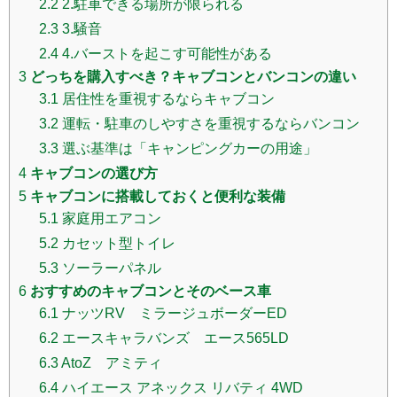
2.2
2.駐車できる場所が限られる
2.3
3.騒音
2.4
4.バーストを起こす可能性がある
3
どっちを購入すべき？キャブコンとバンコンの違い
3.1
居住性を重視するならキャブコン
3.2
運転・駐車のしやすさを重視するならバンコン
3.3
選ぶ基準は「キャンピングカーの用途」
4
キャブコンの選び方
5
キャブコンに搭載しておくと便利な装備
5.1
家庭用エアコン
5.2
カセット型トイレ
5.3
ソーラーパネル
6
おすすめのキャブコンとそのベース車
6.1
ナッツRV ミラージュボーダーED
6.2
エースキャラバンズ エース565LD
6.3
AtoZ アミティ
6.4
ハイエース アネックス リバティ 4WD