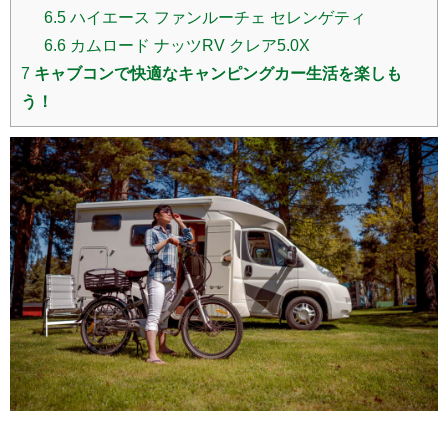
6.5
ハイエース ファンルーチェ セレンゲティ
6.6
カムロード ナッツRV クレア5.0X
7
キャブコンで快適なキャンピングカー生活を楽しも
う！