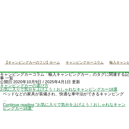
キャンピングカーのフジ「輸入キャンピングカー」関連コラム一覧 (4 / 8)
【キャンピングカーのフジ】ホーム
キャンピングカーコラム
輸入キャンピン
キャンピングカーコラム「輸入キャンピングカー」のタグに関連する記
事 一覧
公開日:2020年10月9日
/
2025年4月1日 更新
キャンピングカーの選び方
お気に入りで気分を上げよう！おしゃれなキャンピングカー18選
ベッドなどの家具が装備され、快適な車中泊ができるキャンピング
…
Continue reading
"お気に入りで気分を上げよう！おしゃれなキャン
ピングカー18選"