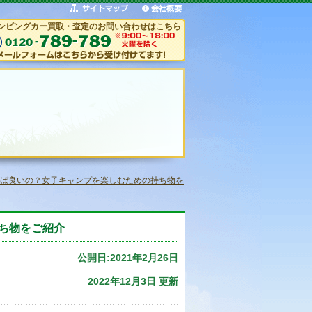
ンピングカー買取・査定のお問い合わせはこちら
ば良いの？女子キャンプを楽しむための持ち物を
ち物をご紹介
公開日:2021年2月26日
2022年12月3日 更新