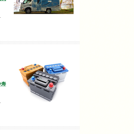
…
や寿
…