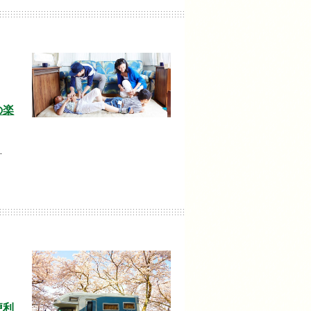
の楽
…
便利