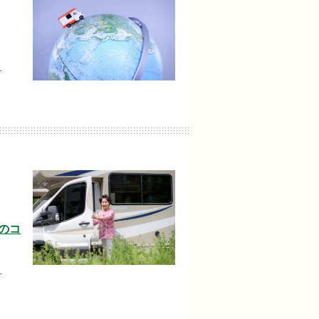
…
のコ
…