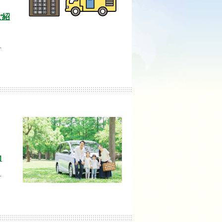
ご紹
…
力
…