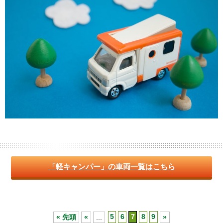
「軽キャンパー」の車両一覧はこちら
« 先頭
«
...
5
6
7
8
9
»