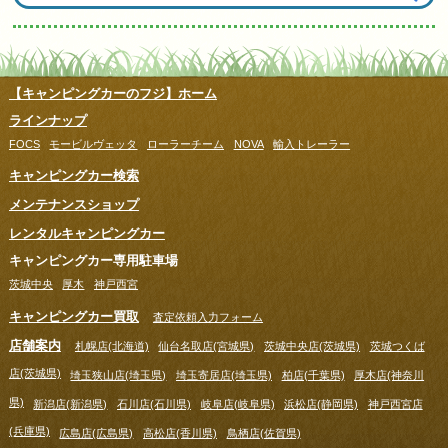
【キャンピングカーのフジ】ホーム
ラインナップ
FOCS
モービルヴェッタ
ローラーチーム
NOVA
輸入トレーラー
キャンピングカー検索
メンテナンスショップ
レンタルキャンピングカー
キャンピングカー専用駐車場
茨城中央
厚木
神戸西宮
キャンピングカー買取
査定依頼入力フォーム
店舗案内
札幌店(北海道)
仙台名取店(宮城県)
茨城中央店(茨城県)
茨城つくば
店(茨城県)
埼玉狭山店(埼玉県)
埼玉寄居店(埼玉県)
柏店(千葉県)
厚木店(神奈川
県)
新潟店(新潟県)
石川店(石川県)
岐阜店(岐阜県)
浜松店(静岡県)
神戸西宮店
(兵庫県)
広島店(広島県)
高松店(香川県)
鳥栖店(佐賀県)