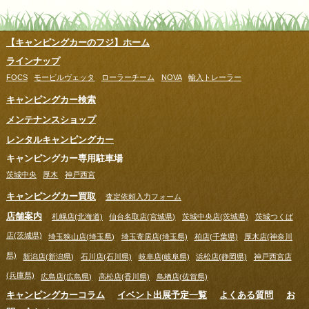
【キャンピングカーのフジ】ホーム
ラインナップ
FOCS
モービルヴェッタ
ローラーチーム
NOVA
輸入トレーラー
キャンピングカー検索
メンテナンスショップ
レンタルキャンピングカー
キャンピングカー専用駐車場
茨城中央
厚木
神戸西宮
キャンピングカー買取
査定依頼入力フォーム
店舗案内
札幌店(北海道)
仙台名取店(宮城県)
茨城中央店(茨城県)
茨城つくば
店(茨城県)
埼玉狭山店(埼玉県)
埼玉寄居店(埼玉県)
柏店(千葉県)
厚木店(神奈川
県)
新潟店(新潟県)
石川店(石川県)
岐阜店(岐阜県)
浜松店(静岡県)
神戸西宮店
(兵庫県)
広島店(広島県)
高松店(香川県)
鳥栖店(佐賀県)
キャンピングカーコラム
イベント出展予定一覧
よくある質問
お