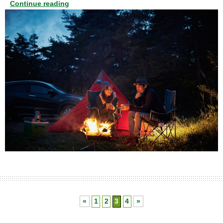
Continue reading
«
1
2
3
4
»