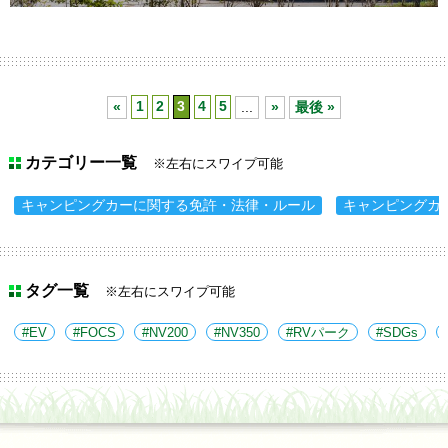
«
1
2
3
4
5
...
»
最後 »
カテゴリー一覧
※左右にスワイプ可能
キャンピングカーに関する免許・法律・ルール
キャンピングカ
タグ一覧
※左右にスワイプ可能
EV
FOCS
NV200
NV350
RVパーク
SDGs