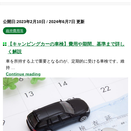
公開日:2023年2月10日
/
2024年6月7日 更新
維持費用等
【キャンピングカーの車検】費用や期間、基準まで詳し
く解説
車を所持する上で重要となるのが、定期的に受ける車検です。維
持 …
Continue reading