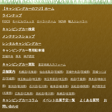
【キャンピングカーのフジ】ホーム
ラインナップ
FOCS
モービルヴェッタ
ローラーチーム
NOVA
輸入トレーラー
キャンピングカー検索
メンテナンスショップ
レンタルキャンピングカー
キャンピングカー専用駐車場
茨城中央
厚木
神戸西宮
キャンピングカー買取
査定依頼入力フォーム
店舗案内
札幌店(北海道)
仙台名取店(宮城県)
茨城中央店(茨城県)
茨城つくば
店(茨城県)
埼玉狭山店(埼玉県)
埼玉寄居店(埼玉県)
柏店(千葉県)
厚木店(神奈川
県)
新潟店(新潟県)
石川店(石川県)
岐阜店(岐阜県)
浜松店(静岡県)
神戸西宮店
(兵庫県)
広島店(広島県)
高松店(香川県)
鳥栖店(佐賀県)
キャンピングカーコラム
イベント出展予定一覧
よくある質問
お
問い合わせ