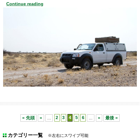
Continue reading
« 先頭
«
...
2
3
4
5
6
...
»
最後 »
カテゴリー一覧
※左右にスワイプ可能