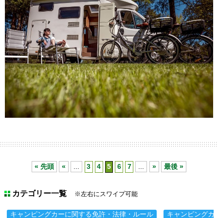
« 先頭
«
...
3
4
5
6
7
...
»
最後 »
カテゴリー一覧
※左右にスワイプ可能
キャンピングカーに関する免許・法律・ルール
キャンピングカ