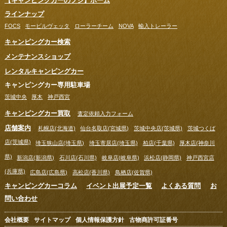
【キャンピングカーのフジ】ホーム
ラインナップ
FOCS
モービルヴェッタ
ローラーチーム
NOVA
輸入トレーラー
キャンピングカー検索
メンテナンスショップ
レンタルキャンピングカー
キャンピングカー専用駐車場
茨城中央
厚木
神戸西宮
キャンピングカー買取
査定依頼入力フォーム
店舗案内
札幌店(北海道)
仙台名取店(宮城県)
茨城中央店(茨城県)
茨城つくば
店(茨城県)
埼玉狭山店(埼玉県)
埼玉寄居店(埼玉県)
柏店(千葉県)
厚木店(神奈川
県)
新潟店(新潟県)
石川店(石川県)
岐阜店(岐阜県)
浜松店(静岡県)
神戸西宮店
(兵庫県)
広島店(広島県)
高松店(香川県)
鳥栖店(佐賀県)
キャンピングカーコラム
イベント出展予定一覧
よくある質問
お
問い合わせ
会社概要
サイトマップ
個人情報保護方針
古物商許可証番号