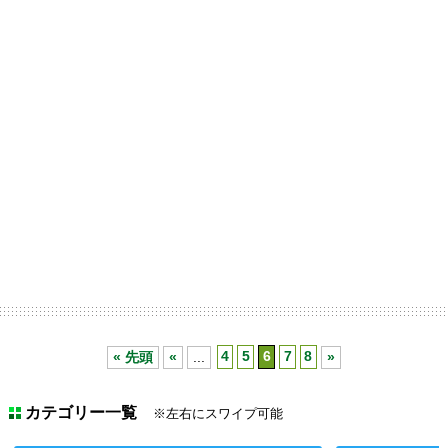
« 先頭
«
...
4
5
6
7
8
»
カテゴリー一覧
※左右にスワイプ可能