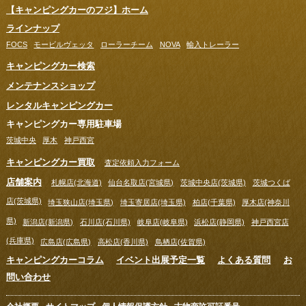
【キャンピングカーのフジ】ホーム
ラインナップ
FOCS
モービルヴェッタ
ローラーチーム
NOVA
輸入トレーラー
キャンピングカー検索
メンテナンスショップ
レンタルキャンピングカー
キャンピングカー専用駐車場
茨城中央
厚木
神戸西宮
キャンピングカー買取
査定依頼入力フォーム
店舗案内
札幌店(北海道)
仙台名取店(宮城県)
茨城中央店(茨城県)
茨城つくば
店(茨城県)
埼玉狭山店(埼玉県)
埼玉寄居店(埼玉県)
柏店(千葉県)
厚木店(神奈川
県)
新潟店(新潟県)
石川店(石川県)
岐阜店(岐阜県)
浜松店(静岡県)
神戸西宮店
(兵庫県)
広島店(広島県)
高松店(香川県)
鳥栖店(佐賀県)
キャンピングカーコラム
イベント出展予定一覧
よくある質問
お
問い合わせ