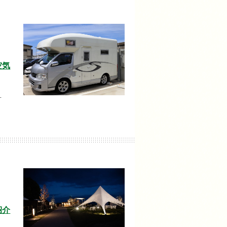
空気
…
紹介
…