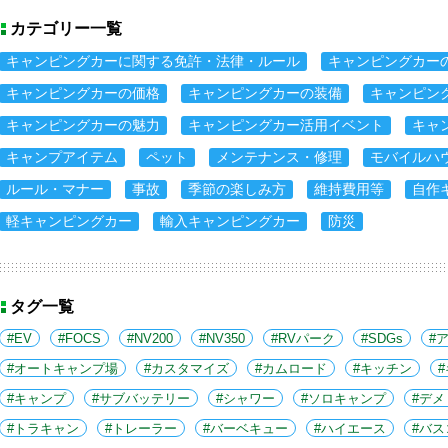
カテゴリー一覧
キャンピングカーに関する免許・法律・ルール
キャンピングカー
キャンピングカーの価格
キャンピングカーの装備
キャンピン
キャンピングカーの魅力
キャンピングカー活用イベント
キャ
キャンプアイテム
ペット
メンテナンス・修理
モバイルハ
ルール・マナー
事故
季節の楽しみ方
維持費用等
自作
軽キャンピングカー
輸入キャンピングカー
防災
タグ一覧
EV
FOCS
NV200
NV350
RVパーク
SDGs
オートキャンプ場
カスタマイズ
カムロード
キッチン
キャンプ
サブバッテリー
シャワー
ソロキャンプ
デメ
トラキャン
トレーラー
バーベキュー
ハイエース
バス