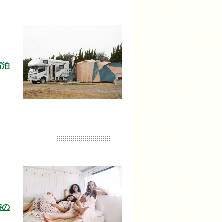
宿泊
…
時の