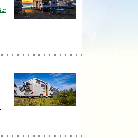
格に
…
…