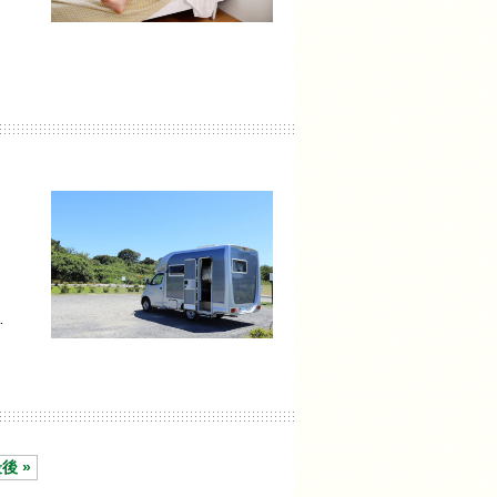
…
後 »