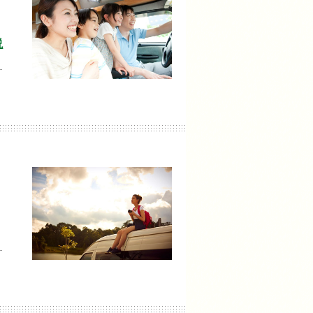
説
…
…